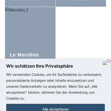
Le Meridien
5-Sterne Golf Resort
Wir schätzen Ihre Privatsphäre
Wir verwenden Cookies, um Ihr Surferlebnis zu verbessern,
personalisierte Anzeigen oder Inhalte einzusetzen und
unseren Datenverkehr zu analysieren. Wenn Sie auf „Alle
Ringstrasse 13, 4123 Allschwil
akzeptieren" klicken, stimmen Sie der Anwendung von
+41 77 510 49 68
Cookies zu.
info@toolbox-baumanagement.ch
IMPRESSUM 2025
Alle akzeptieren