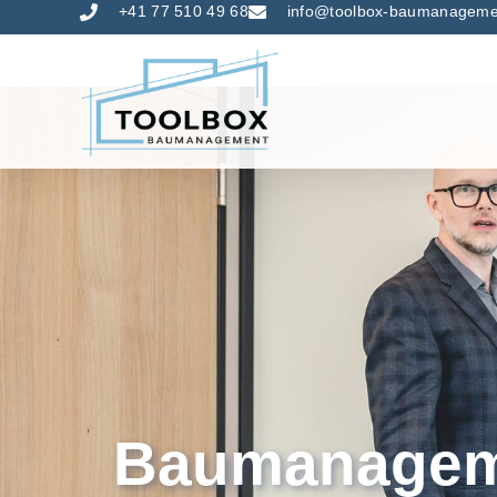
+41 77 510 49 68
info@toolbox-baumanageme
MVA Waste-to-En
Baumanagem