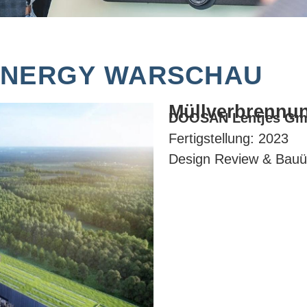
ENERGY WARSCHAU
Müllverbrennu
DOOSAN Lentjes Gmb
Fertigstellung: 2023
Design Review & Bau