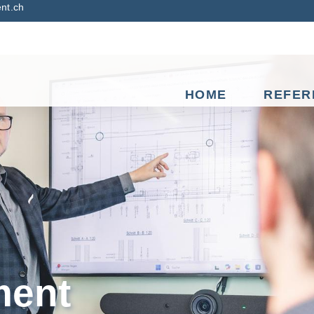
nt.ch
HOME
REFER
ergy Warschau
ent